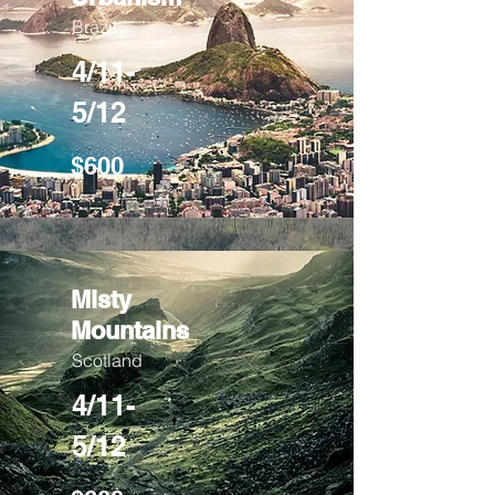
Brazil
4/11-
5/12
$600
Misty
Mountains
Scotland
4/11-
5/12