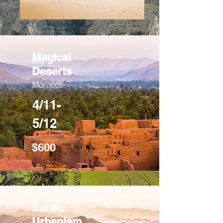
Magical
Deserts
Morocco
4/11-
5/12
$600
Exotic
Urbanism